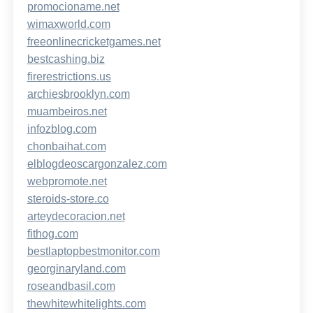
promocioname.net
wimaxworld.com
freeonlinecricketgames.net
bestcashing.biz
firerestrictions.us
archiesbrooklyn.com
muambeiros.net
infozblog.com
chonbaihat.com
elblogdeoscargonzalez.com
webpromote.net
steroids-store.co
arteydecoracion.net
fithog.com
bestlaptopbestmonitor.com
georginaryland.com
roseandbasil.com
thewhitewhitelights.com