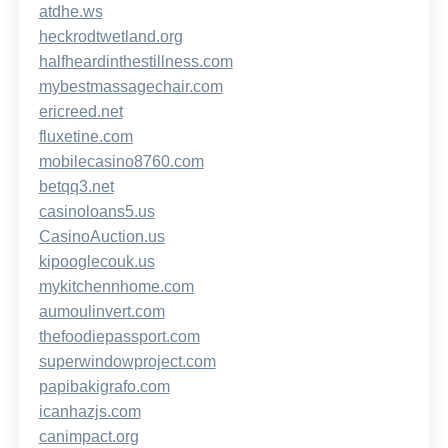
atdhe.ws
heckrodtwetland.org
halfheardinthestillness.com
mybestmassagechair.com
ericreed.net
fluxetine.com
mobilecasino8760.com
betqq3.net
casinoloans5.us
CasinoAuction.us
kipooglecouk.us
mykitchennhome.com
aumoulinvert.com
thefoodiepassport.com
superwindowproject.com
papibakigrafo.com
icanhazjs.com
canimpact.org