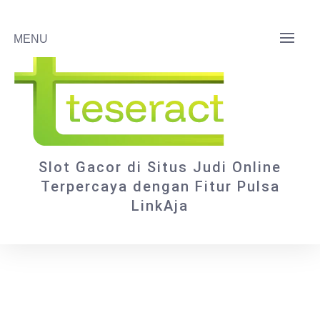
Skip
to
MENU
content
Slot Gacor di Situs Judi Online
Terpercaya dengan Fitur Pulsa
LinkAja