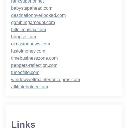
ranksuperior.net
babystepahead.com
destinationoverlooked.com
gamblingamount.com
hillclimbwax.com
hnopse.com
occasionnews.com
lustofmoney.com
timebusinesszone.com
peppers-reflection.com
tuneoflife.com
windowwellmaintenancepros.com
affiliateholder.com
Links