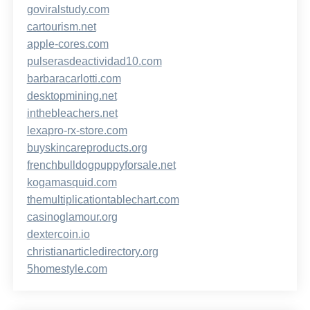
goviralstudy.com
cartourism.net
apple-cores.com
pulserasdeactividad10.com
barbaracarlotti.com
desktopmining.net
inthebleachers.net
lexapro-rx-store.com
buyskincareproducts.org
frenchbulldogpuppyforsale.net
kogamasquid.com
themultiplicationtablechart.com
casinoglamour.org
dextercoin.io
christianarticledirectory.org
5homestyle.com