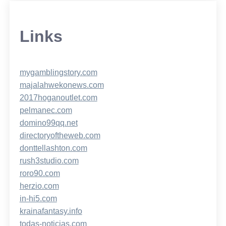
Links
mygamblingstory.com
majalahwekonews.com
2017hoganoutlet.com
pelmanec.com
domino99qq.net
directoryoftheweb.com
donttellashton.com
rush3studio.com
roro90.com
herzio.com
in-hi5.com
krainafantasy.info
todas-noticias.com