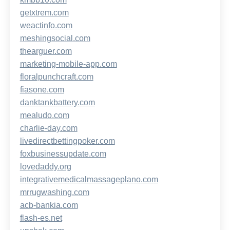
getxtrem.com
weactinfo.com
meshingsocial.com
thearguer.com
marketing-mobile-app.com
floralpunchcraft.com
fiasone.com
danktankbattery.com
mealudo.com
charlie-day.com
livedirectbettingpoker.com
foxbusinessupdate.com
lovedaddy.org
integrativemedicalmassageplano.com
mrrugwashing.com
acb-bankia.com
flash-es.net