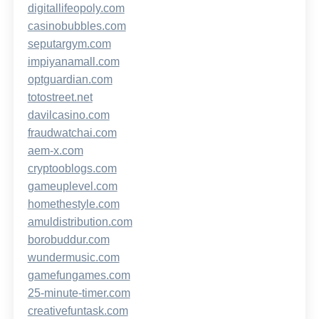
digitallifeopoly.com
casinobubbles.com
seputargym.com
impiyanamall.com
optguardian.com
totostreet.net
davilcasino.com
fraudwatchai.com
aem-x.com
cryptooblogs.com
gameuplevel.com
homethestyle.com
amuldistribution.com
borobuddur.com
wundermusic.com
gamefungames.com
25-minute-timer.com
creativefuntask.com