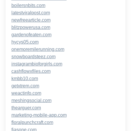
boilersnbits.com
latestviralpost.com
newfreearticle.com
blitzpowerusa.com
gardenofeaten.com
hycys05.com
onemoremilerunning.com
snowboardsteez.com
instagrambioforgirls.com
cashflowxfiles.com
kmbb10.com
getxtrem.com
weactinfo.com
meshingsocial.com
thearguer.com
marketing-mobile-app.com
floralpunchcraft.com
fiasone.com