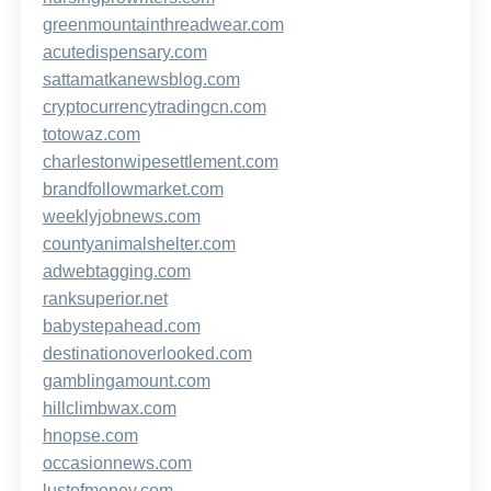
greenmountainthreadwear.com
acutedispensary.com
sattamatkanewsblog.com
cryptocurrencytradingcn.com
totowaz.com
charlestonwipesettlement.com
brandfollowmarket.com
weeklyjobnews.com
countyanimalshelter.com
adwebtagging.com
ranksuperior.net
babystepahead.com
destinationoverlooked.com
gamblingamount.com
hillclimbwax.com
hnopse.com
occasionnews.com
lustofmoney.com