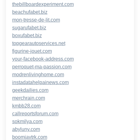
thebillboardexperiment.com
beachufabet.biz
mon-tresse-de-lit.com
sugarufabet.biz
boxufabet.biz
topgearautoservices.net
figurine-jouet.com
your-facebook-address.com
perroquet-ma-passion.com
modrenlivinghome.com
instadatahelpainews.com
geekdailies.com
merchrain.com
kmbb28.com
callreportsforum.com
sokmilya.com
abyluny.com
boomjavtrk.com