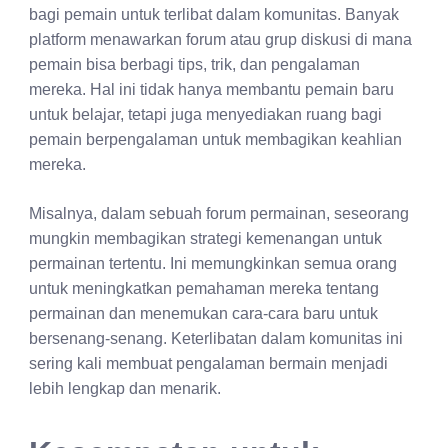
bagi pemain untuk terlibat dalam komunitas. Banyak
platform menawarkan forum atau grup diskusi di mana
pemain bisa berbagi tips, trik, dan pengalaman
mereka. Hal ini tidak hanya membantu pemain baru
untuk belajar, tetapi juga menyediakan ruang bagi
pemain berpengalaman untuk membagikan keahlian
mereka.
Misalnya, dalam sebuah forum permainan, seseorang
mungkin membagikan strategi kemenangan untuk
permainan tertentu. Ini memungkinkan semua orang
untuk meningkatkan pemahaman mereka tentang
permainan dan menemukan cara-cara baru untuk
bersenang-senang. Keterlibatan dalam komunitas ini
sering kali membuat pengalaman bermain menjadi
lebih lengkap dan menarik.