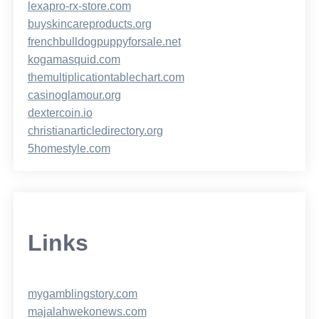
lexapro-rx-store.com
buyskincareproducts.org
frenchbulldogpuppyforsale.net
kogamasquid.com
themultiplicationtablechart.com
casinoglamour.org
dextercoin.io
christianarticledirectory.org
5homestyle.com
Links
mygamblingstory.com
majalahwekonews.com