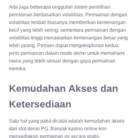
Ada juga beberapa unggulan dalam pemilihan
permainan berdasarkan volatilitas. Permainan dengan
volatilitas rendah biasanya memberikan kemenangan
kecil yang lebih sering, sementara permainan dengan
volatilitas tinggi menawarkan kemenangan besar yang
lebih jarang. Pemain dapat mengeksplorasi kedua
jenis permainan dalam mode demo untuk memahami
mana yang lebih sesuai dengan gaya permainan
mereka.
Kemudahan Akses dan
Ketersediaan
Satu hal yang patut dicatat adalah kemudahan akses
dari slot demo PG. Banyak kasino online kini
menyediakan permainan ini secara gratis,