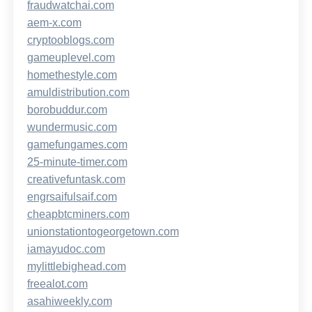
fraudwatchai.com
aem-x.com
cryptooblogs.com
gameuplevel.com
homethestyle.com
amuldistribution.com
borobuddur.com
wundermusic.com
gamefungames.com
25-minute-timer.com
creativefuntask.com
engrsaifulsaif.com
cheapbtcminers.com
unionstationtogeorgetown.com
iamayudoc.com
mylittlebighead.com
freealot.com
asahiweekly.com