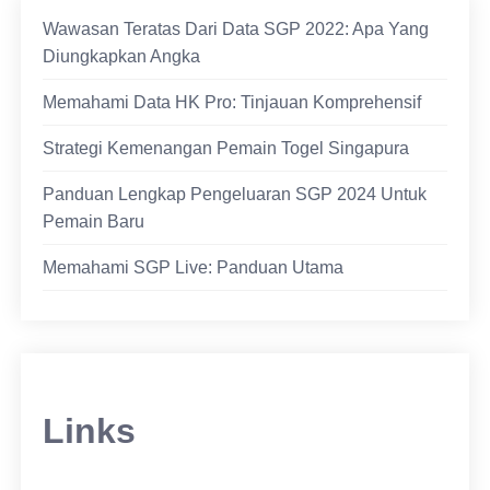
Wawasan Teratas Dari Data SGP 2022: Apa Yang
Diungkapkan Angka
Memahami Data HK Pro: Tinjauan Komprehensif
Strategi Kemenangan Pemain Togel Singapura
Panduan Lengkap Pengeluaran SGP 2024 Untuk
Pemain Baru
Memahami SGP Live: Panduan Utama
Links