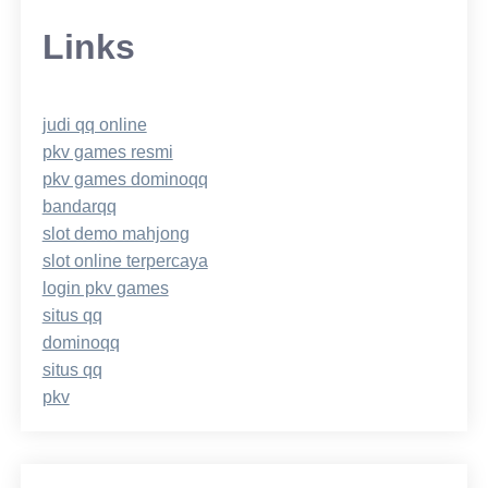
Links
judi qq online
pkv games resmi
pkv games dominoqq
bandarqq
slot demo mahjong
slot online terpercaya
login pkv games
situs qq
dominoqq
situs qq
pkv