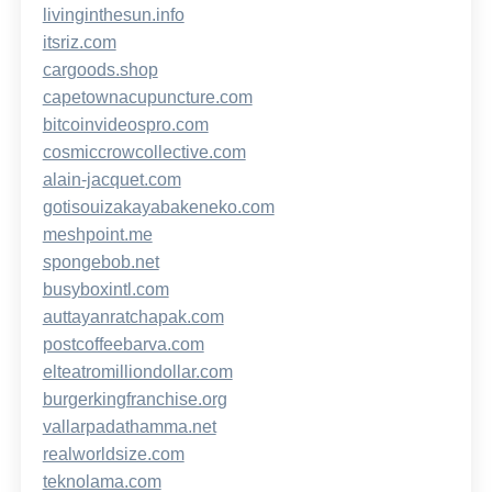
livinginthesun.info
itsriz.com
cargoods.shop
capetownacupuncture.com
bitcoinvideospro.com
cosmiccrowcollective.com
alain-jacquet.com
gotisouizakayabakeneko.com
meshpoint.me
spongebob.net
busyboxintl.com
auttayanratchapak.com
postcoffeebarva.com
elteatromilliondollar.com
burgerkingfranchise.org
vallarpadathamma.net
realworldsize.com
teknolama.com