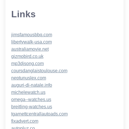
Links
jimsfamousbbq.com
libertywalk-usa.com
australiamovie.net
gizmobird.co.uk
mp3djsong.com
coursdanglaistoulouse.com
neptunuslex.com
auguri-di-natale.info
michelewatch.us
omega--watches.us
breitling-watches.us
tgarnettcentrallautoads.com
fixadvert.com
autopluz.co