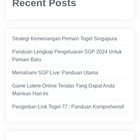
Recent Posts
Strategi Kemenangan Pemain Togel Singapura
Panduan Lengkap Pengeluaran SGP 2024 Untuk
Pemain Baru
Memahami SGP Live: Panduan Utama
Game Lotere Online Teratas Yang Dapat Anda
Mainkan Hari Ini
Pengertian Link Togel 77 : Panduan Komprehensif