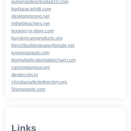
pulserasdeactividad10.com
barbaracarlotti.com
desktopmining.net
inthebleachers.net
lexapro-rx-store.com
buyskincareproducts.org
frenchbulldogpuppyforsale.net
kogamasquid.com
themultiplicationtablechart.com
casinoglamour.org
dextercoin.io
christianarticledirectory.org
5homestyle.com
Links