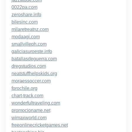
0022pa.com
zeroshare.info
bilesinc.com
milaretreatnz.com
modaagi.com
smallvilleph.com
galiciasuroeste.info
batallasdeguerra.com
dregstudios.com
neatstuffhelpskids.org
moraessoccer.com
forochile.org
chart-track.com
wonderfultraveling.com
promocioname.net
wimaxworld.com
freeonlinecricketgames.net