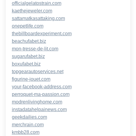
officialgelatostrain.com
kaethejeweler.com
sattamatkasattaking.com
onepetlife.com
thebillboardexperiment.com
beachufabet.biz
mon-tresse-de-lit.com
sugarufabet.biz
boxufabet.biz
topgearautoservices.net
figurine-jouet.com
your-facebook-address.com
perroquet-ma-passion.com
modrenlivinghome.com
instadatahelpainews.com
geekdailies.com
merchrain.com
kmbb28.com