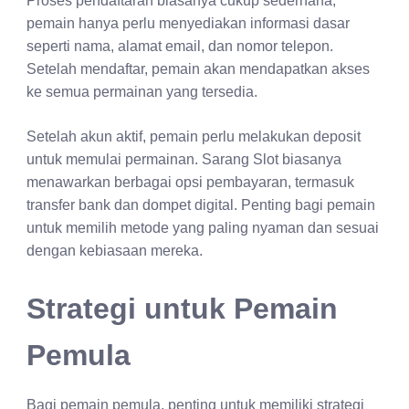
Proses pendaftaran biasanya cukup sederhana;
pemain hanya perlu menyediakan informasi dasar
seperti nama, alamat email, dan nomor telepon.
Setelah mendaftar, pemain akan mendapatkan akses
ke semua permainan yang tersedia.
Setelah akun aktif, pemain perlu melakukan deposit
untuk memulai permainan. Sarang Slot biasanya
menawarkan berbagai opsi pembayaran, termasuk
transfer bank dan dompet digital. Penting bagi pemain
untuk memilih metode yang paling nyaman dan sesuai
dengan kebiasaan mereka.
Strategi untuk Pemain
Pemula
Bagi pemain pemula, penting untuk memiliki strategi