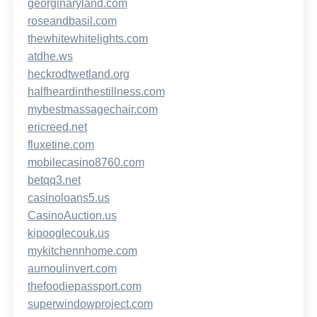
georginaryland.com
roseandbasil.com
thewhitewhitelights.com
atdhe.ws
heckrodtwetland.org
halfheardinthestillness.com
mybestmassagechair.com
ericreed.net
fluxetine.com
mobilecasino8760.com
betqq3.net
casinoloans5.us
CasinoAuction.us
kipooglecouk.us
mykitchennhome.com
aumoulinvert.com
thefoodiepassport.com
superwindowproject.com