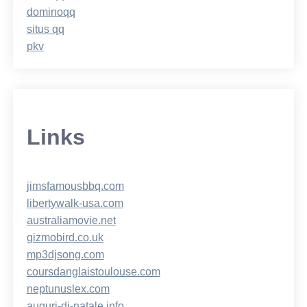
dominoqq
situs qq
pkv
Links
jimsfamousbbq.com
libertywalk-usa.com
australiamovie.net
gizmobird.co.uk
mp3djsong.com
coursdanglaistoulouse.com
neptunuslex.com
auguri-di-natale.info