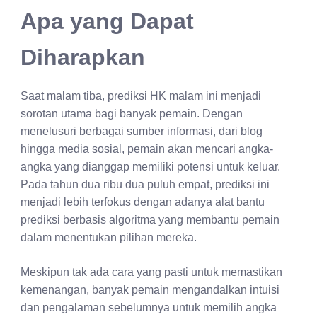
Apa yang Dapat
Diharapkan
Saat malam tiba, prediksi HK malam ini menjadi
sorotan utama bagi banyak pemain. Dengan
menelusuri berbagai sumber informasi, dari blog
hingga media sosial, pemain akan mencari angka-
angka yang dianggap memiliki potensi untuk keluar.
Pada tahun dua ribu dua puluh empat, prediksi ini
menjadi lebih terfokus dengan adanya alat bantu
prediksi berbasis algoritma yang membantu pemain
dalam menentukan pilihan mereka.
Meskipun tak ada cara yang pasti untuk memastikan
kemenangan, banyak pemain mengandalkan intuisi
dan pengalaman sebelumnya untuk memilih angka