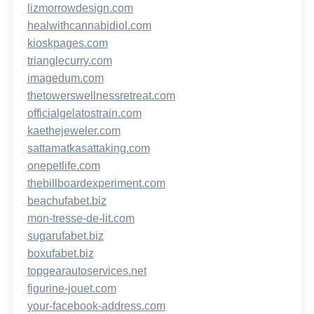
lizmorrowdesign.com
healwithcannabidiol.com
kioskpages.com
trianglecurry.com
imagedum.com
thetowerswellnessretreat.com
officialgelatostrain.com
kaethejeweler.com
sattamatkasattaking.com
onepetlife.com
thebillboardexperiment.com
beachufabet.biz
mon-tresse-de-lit.com
sugarufabet.biz
boxufabet.biz
topgearautoservices.net
figurine-jouet.com
your-facebook-address.com