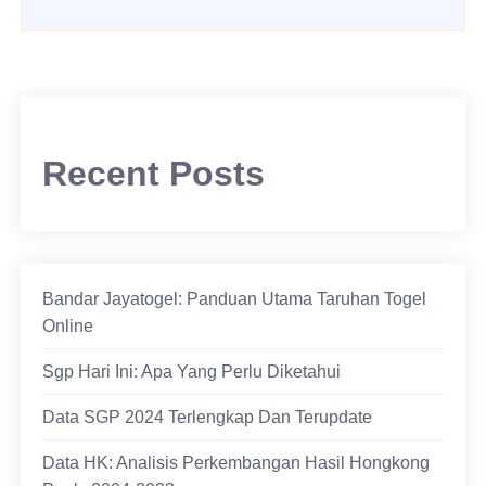
Recent Posts
Bandar Jayatogel: Panduan Utama Taruhan Togel
Online
Sgp Hari Ini: Apa Yang Perlu Diketahui
Data SGP 2024 Terlengkap Dan Terupdate
Data HK: Analisis Perkembangan Hasil Hongkong