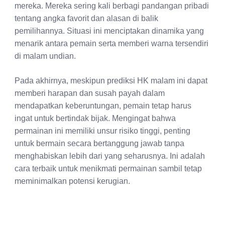
mereka. Mereka sering kali berbagi pandangan pribadi
tentang angka favorit dan alasan di balik
pemilihannya. Situasi ini menciptakan dinamika yang
menarik antara pemain serta memberi warna tersendiri
di malam undian.
Pada akhirnya, meskipun prediksi HK malam ini dapat
memberi harapan dan susah payah dalam
mendapatkan keberuntungan, pemain tetap harus
ingat untuk bertindak bijak. Mengingat bahwa
permainan ini memiliki unsur risiko tinggi, penting
untuk bermain secara bertanggung jawab tanpa
menghabiskan lebih dari yang seharusnya. Ini adalah
cara terbaik untuk menikmati permainan sambil tetap
meminimalkan potensi kerugian.