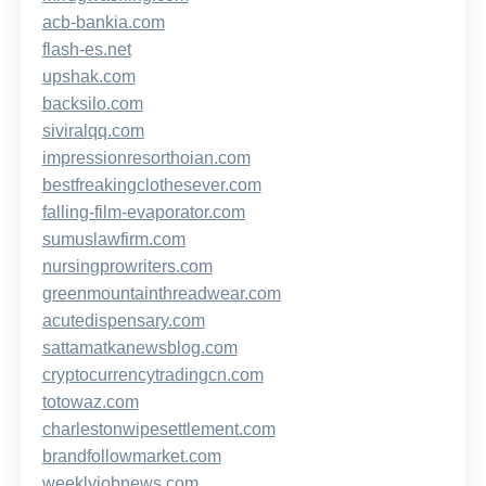
acb-bankia.com
flash-es.net
upshak.com
backsilo.com
siviralqq.com
impressionresorthoian.com
bestfreakingclothesever.com
falling-film-evaporator.com
sumuslawfirm.com
nursingprowriters.com
greenmountainthreadwear.com
acutedispensary.com
sattamatkanewsblog.com
cryptocurrencytradingcn.com
totowaz.com
charlestonwipesettlement.com
brandfollowmarket.com
weeklyjobnews.com