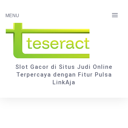
Skip
to
MENU
content
Slot Gacor di Situs Judi Online
Terpercaya dengan Fitur Pulsa
LinkAja