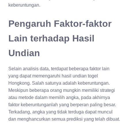
keberuntungan.
Pengaruh Faktor-faktor
Lain terhadap Hasil
Undian
Selain analisis data, terdapat beberapa faktor lain
yang dapat memengaruhi hasil undian togel
Hongkong. Salah satunya adalah keberuntungan.
Meskipun beberapa orang mungkin memiliki strategi
atau metode dalam memilih angka, pada akhirnya
faktor keberuntunganlah yang berperan paling besar.
Terkadang, angka yang tidak terduga dapat muncul
dan menghancurkan semua prediksi yang telah dibuat.