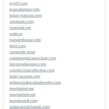
in-hi5.com
krainafantasy.info
todas-noticias.com
senikartu.com
rusportal.net
watty.io
livinginthesun.info
itsriz.com
cargoods.shop
capetownacupuncture.com
bitcoinvideospro.com
cosmiccrowcollective.com
alain-jacquet.com
gotisouizakayabakeneko.com
meshpoint.me
spongebob.net
busyboxintl.com
auttayanratchapak.com