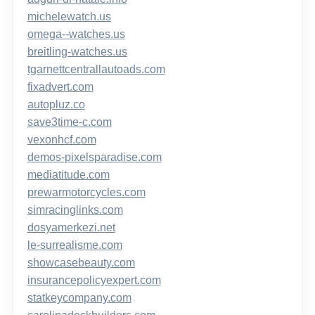
michelewatch.us
omega--watches.us
breitling-watches.us
tgarnettcentrallautoads.com
fixadvert.com
autopluz.co
save3time-c.com
vexonhcf.com
demos-pixelsparadise.com
mediatitude.com
prewarmotorcycles.com
simracinglinks.com
dosyamerkezi.net
le-surrealisme.com
showcasebeauty.com
insurancepolicyexpert.com
statkeycompany.com