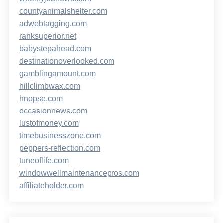
countyanimalshelter.com
adwebtagging.com
ranksuperior.net
babystepahead.com
destinationoverlooked.com
gamblingamount.com
hillclimbwax.com
hnopse.com
occasionnews.com
lustofmoney.com
timebusinesszone.com
peppers-reflection.com
tuneoflife.com
windowwellmaintenancepros.com
affiliateholder.com