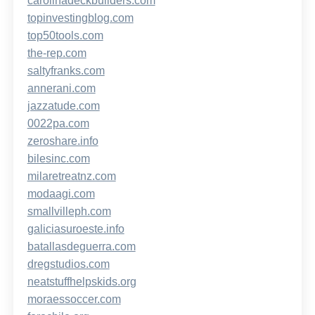
carolinadeckbuilders.com
topinvestingblog.com
top50tools.com
the-rep.com
saltyfranks.com
annerani.com
jazzatude.com
0022pa.com
zeroshare.info
bilesinc.com
milaretreatnz.com
modaagi.com
smallvilleph.com
galiciasuroeste.info
batallasdeguerra.com
dregstudios.com
neatstuffhelpskids.org
moraessoccer.com