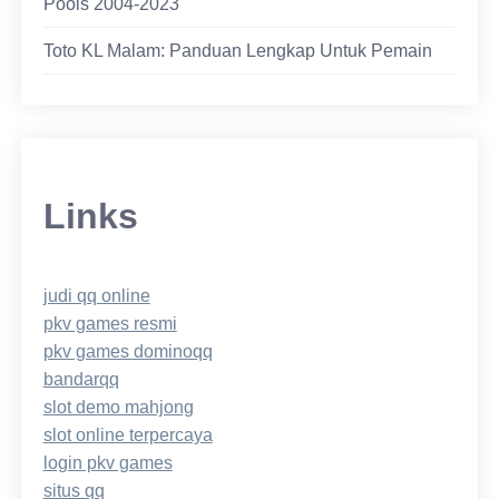
Pools 2004-2023
Toto KL Malam: Panduan Lengkap Untuk Pemain
Links
judi qq online
pkv games resmi
pkv games dominoqq
bandarqq
slot demo mahjong
slot online terpercaya
login pkv games
situs qq