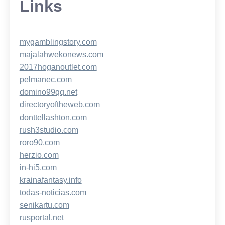
Links
mygamblingstory.com
majalahwekonews.com
2017hoganoutlet.com
pelmanec.com
domino99qq.net
directoryoftheweb.com
donttellashton.com
rush3studio.com
roro90.com
herzio.com
in-hi5.com
krainafantasy.info
todas-noticias.com
senikartu.com
rusportal.net