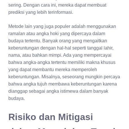
sering. Dengan cara ini, mereka dapat membuat
prediksi yang lebih terinformasi.
Metode lain yang juga populer adalah menggunakan
ramalan atau angka hoki yang dipercaya dalam
budaya tertentu. Banyak orang yang mengaitkan
keberuntungan dengan hal-hal seperti tanggal lahir,
nama, atau bahkan mimpi. Ada yang mempercayai
bahwa angka-angka tertentu memiliki makna khusus
yang dapat membantu mereka memperoleh
keberuntungan. Misalnya, seseorang mungkin percaya
bahwa angka tujuh membawa keberuntungan karena
dianggap sebagai angka istimewa dalam banyak
budaya.
Risiko dan Mitigasi