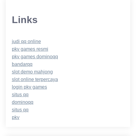
Links
judi qq online
pkv games resmi
pkv games dominoqq
bandarqq
slot demo mahjong
slot online terpercaya
login pkv games
situs qq
dominoqq
situs qq
pkv