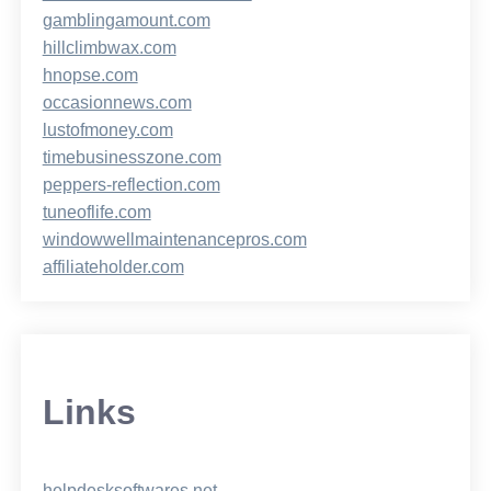
gamblingamount.com
hillclimbwax.com
hnopse.com
occasionnews.com
lustofmoney.com
timebusinesszone.com
peppers-reflection.com
tuneoflife.com
windowwellmaintenancepros.com
affiliateholder.com
Links
helpdesksoftwares.net