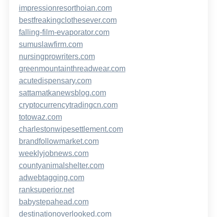
impressionresorthoian.com
bestfreakingclothesever.com
falling-film-evaporator.com
sumuslawfirm.com
nursingprowriters.com
greenmountainthreadwear.com
acutedispensary.com
sattamatkanewsblog.com
cryptocurrencytradingcn.com
totowaz.com
charlestonwipesettlement.com
brandfollowmarket.com
weeklyjobnews.com
countyanimalshelter.com
adwebtagging.com
ranksuperior.net
babystepahead.com
destinationoverlooked.com