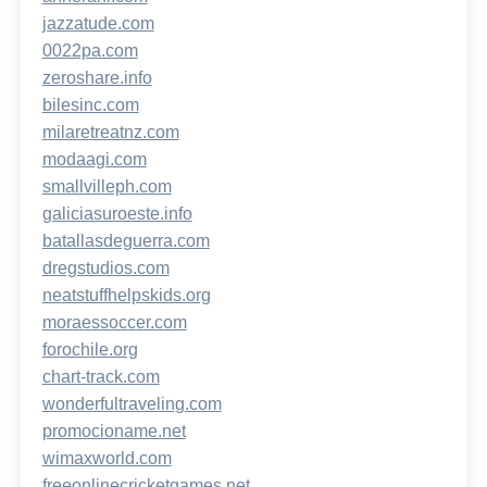
jazzatude.com
0022pa.com
zeroshare.info
bilesinc.com
milaretreatnz.com
modaagi.com
smallvilleph.com
galiciasuroeste.info
batallasdeguerra.com
dregstudios.com
neatstuffhelpskids.org
moraessoccer.com
forochile.org
chart-track.com
wonderfultraveling.com
promocioname.net
wimaxworld.com
freeonlinecricketgames.net