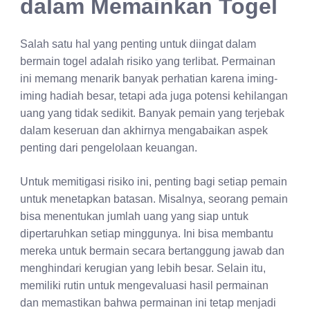
dalam Memainkan Togel
Salah satu hal yang penting untuk diingat dalam
bermain togel adalah risiko yang terlibat. Permainan
ini memang menarik banyak perhatian karena iming-
iming hadiah besar, tetapi ada juga potensi kehilangan
uang yang tidak sedikit. Banyak pemain yang terjebak
dalam keseruan dan akhirnya mengabaikan aspek
penting dari pengelolaan keuangan.
Untuk memitigasi risiko ini, penting bagi setiap pemain
untuk menetapkan batasan. Misalnya, seorang pemain
bisa menentukan jumlah uang yang siap untuk
dipertaruhkan setiap minggunya. Ini bisa membantu
mereka untuk bermain secara bertanggung jawab dan
menghindari kerugian yang lebih besar. Selain itu,
memiliki rutin untuk mengevaluasi hasil permainan
dan memastikan bahwa permainan ini tetap menjadi