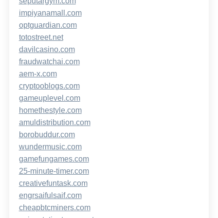
seputargym.com
impiyanamall.com
optguardian.com
totostreet.net
davilcasino.com
fraudwatchai.com
aem-x.com
cryptooblogs.com
gameuplevel.com
homethestyle.com
amuldistribution.com
borobuddur.com
wundermusic.com
gamefungames.com
25-minute-timer.com
creativefuntask.com
engrsaifulsaif.com
cheapbtcminers.com