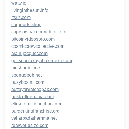
watty.io
livinginthesun.info
itsriz.com
cargoods.shop
capetownacupuncture.com
bitcoinvideospro.com
cosmiccrowcollective.com
alain-jacquet.com
gotisouizakayabakeneko.com
meshpoint.me
spongebob.net
busyboxintl.com
auttayanratchapak.com
postcoffeebarva.com
elteatromilliondollar.com
burgerkingfranchise.org
vallarpadathamma.net
realworldsize.com