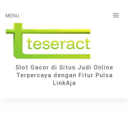
Skip
to
MENU
content
Slot Gacor di Situs Judi Online
Terpercaya dengan Fitur Pulsa
LinkAja