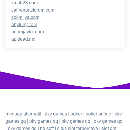
kmbb28.com
callreportsforum.com
sokmilya.com
abyluny.com
boomjavtrk.com
apklead.net
menuqq alternatif
|
pkv games
|
poker
|
poker online
|
pkv
games qq
|
pkv games qq
|
pkv games qq
|
pkv games qq
|
pkv games qq
|
pg soft
|
situs slot terpercaya
|
slot anti