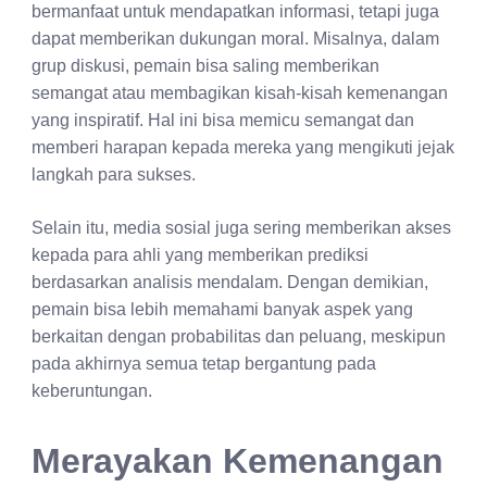
bermanfaat untuk mendapatkan informasi, tetapi juga
dapat memberikan dukungan moral. Misalnya, dalam
grup diskusi, pemain bisa saling memberikan
semangat atau membagikan kisah-kisah kemenangan
yang inspiratif. Hal ini bisa memicu semangat dan
memberi harapan kepada mereka yang mengikuti jejak
langkah para sukses.
Selain itu, media sosial juga sering memberikan akses
kepada para ahli yang memberikan prediksi
berdasarkan analisis mendalam. Dengan demikian,
pemain bisa lebih memahami banyak aspek yang
berkaitan dengan probabilitas dan peluang, meskipun
pada akhirnya semua tetap bergantung pada
keberuntungan.
Merayakan Kemenangan