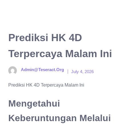
Prediksi HK 4D
Terpercaya Malam Ini
Admin@teseract.org
July 4, 2026
Prediksi HK 4D Terpercaya Malam Ini
Mengetahui
Keberuntungan Melalui