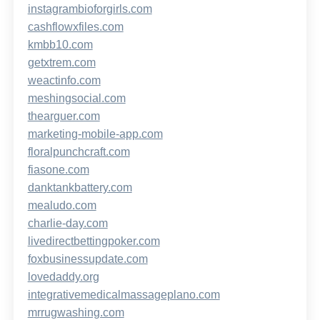
instagrambioforgirls.com
cashflowxfiles.com
kmbb10.com
getxtrem.com
weactinfo.com
meshingsocial.com
thearguer.com
marketing-mobile-app.com
floralpunchcraft.com
fiasone.com
danktankbattery.com
mealudo.com
charlie-day.com
livedirectbettingpoker.com
foxbusinessupdate.com
lovedaddy.org
integrativemedicalmassageplano.com
mrrugwashing.com