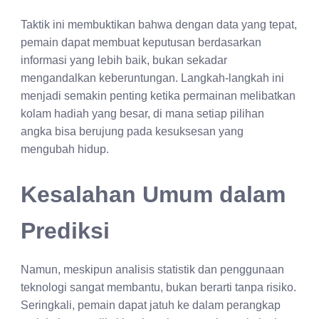
Taktik ini membuktikan bahwa dengan data yang tepat,
pemain dapat membuat keputusan berdasarkan
informasi yang lebih baik, bukan sekadar
mengandalkan keberuntungan. Langkah-langkah ini
menjadi semakin penting ketika permainan melibatkan
kolam hadiah yang besar, di mana setiap pilihan
angka bisa berujung pada kesuksesan yang
mengubah hidup.
Kesalahan Umum dalam
Prediksi
Namun, meskipun analisis statistik dan penggunaan
teknologi sangat membantu, bukan berarti tanpa risiko.
Seringkali, pemain dapat jatuh ke dalam perangkap