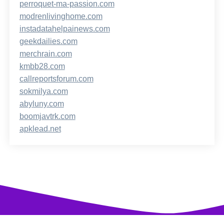
perroquet-ma-passion.com
modrenlivinghome.com
instadatahelpainews.com
geekdailies.com
merchrain.com
kmbb28.com
callreportsforum.com
sokmilya.com
abyluny.com
boomjavtrk.com
apklead.net