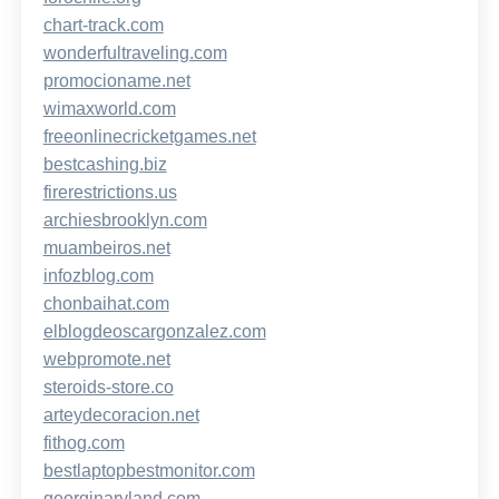
chart-track.com
wonderfultraveling.com
promocioname.net
wimaxworld.com
freeonlinecricketgames.net
bestcashing.biz
firerestrictions.us
archiesbrooklyn.com
muambeiros.net
infozblog.com
chonbaihat.com
elblogdeoscargonzalez.com
webpromote.net
steroids-store.co
arteydecoracion.net
fithog.com
bestlaptopbestmonitor.com
georginaryland.com