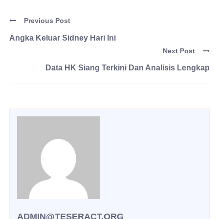
Previous Post
Angka Keluar Sidney Hari Ini
Next Post
Data HK Siang Terkini Dan Analisis Lengkap
ADMIN@TESERACT.ORG