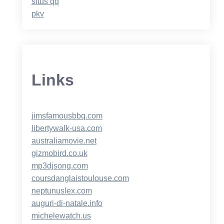
situs qq
pkv
Links
jimsfamousbbq.com
libertywalk-usa.com
australiamovie.net
gizmobird.co.uk
mp3djsong.com
coursdanglaistoulouse.com
neptunuslex.com
auguri-di-natale.info
michelewatch.us