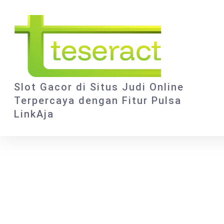
Skip
to
content
Slot Gacor di Situs Judi Online
Terpercaya dengan Fitur Pulsa
LinkAja