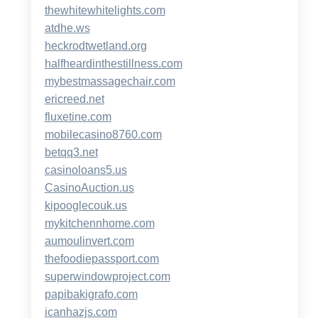
thewhitewhitelights.com
atdhe.ws
heckrodtwetland.org
halfheardinthestillness.com
mybestmassagechair.com
ericreed.net
fluxetine.com
mobilecasino8760.com
betqq3.net
casinoloans5.us
CasinoAuction.us
kipooglecouk.us
mykitchennhome.com
aumoulinvert.com
thefoodiepassport.com
superwindowproject.com
papibakigrafo.com
icanhazjs.com