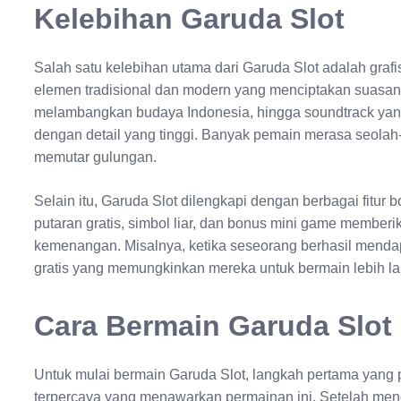
Kelebihan Garuda Slot
Salah satu kelebihan utama dari Garuda Slot adalah gr
elemen tradisional dan modern yang menciptakan suasan
melambangkan budaya Indonesia, hingga soundtrack ya
dengan detail yang tinggi. Banyak pemain merasa seola
memutar gulungan.
Selain itu, Garuda Slot dilengkapi dengan berbagai fitur 
putaran gratis, simbol liar, dan bonus mini game membe
kemenangan. Misalnya, ketika seseorang berhasil menda
gratis yang memungkinkan mereka untuk bermain lebih l
Cara Bermain Garuda Slot
Untuk mulai bermain Garuda Slot, langkah pertama yang p
terpercaya yang menawarkan permainan ini. Setelah men