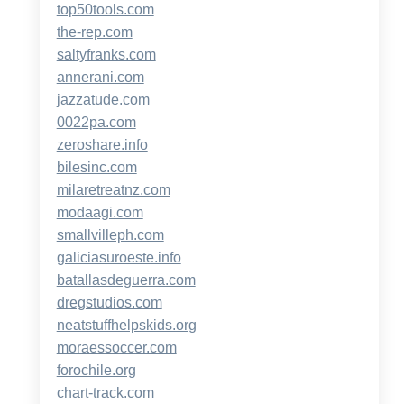
top50tools.com
the-rep.com
saltyfranks.com
annerani.com
jazzatude.com
0022pa.com
zeroshare.info
bilesinc.com
milaretreatnz.com
modaagi.com
smallvilleph.com
galiciasuroeste.info
batallasdeguerra.com
dregstudios.com
neatstuffhelpskids.org
moraessoccer.com
forochile.org
chart-track.com