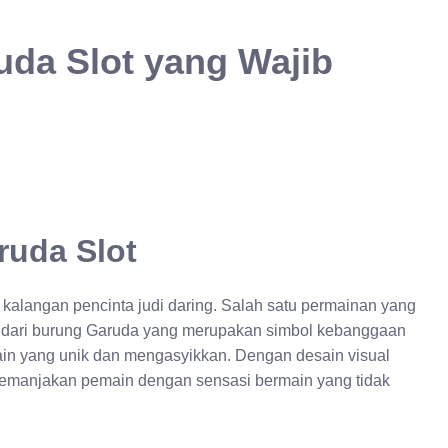
da Slot yang Wajib
ruda Slot
di kalangan pencinta judi daring. Salah satu permainan yang
si dari burung Garuda yang merupakan simbol kebanggaan
in yang unik dan mengasyikkan. Dengan desain visual
memanjakan pemain dengan sensasi bermain yang tidak