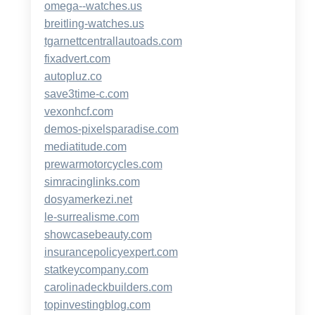
omega--watches.us
breitling-watches.us
tgarnettcentrallautoads.com
fixadvert.com
autopluz.co
save3time-c.com
vexonhcf.com
demos-pixelsparadise.com
mediatitude.com
prewarmotorcycles.com
simracinglinks.com
dosyamerkezi.net
le-surrealisme.com
showcasebeauty.com
insurancepolicyexpert.com
statkeycompany.com
carolinadeckbuilders.com
topinvestingblog.com