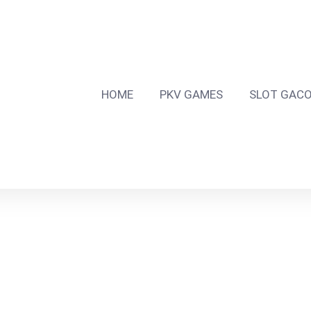
HOME
PKV GAMES
SLOT GAC