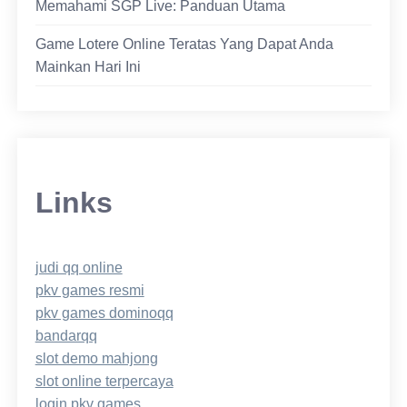
Memahami SGP Live: Panduan Utama
Game Lotere Online Teratas Yang Dapat Anda
Mainkan Hari Ini
Links
judi qq online
pkv games resmi
pkv games dominoqq
bandarqq
slot demo mahjong
slot online terpercaya
login pkv games