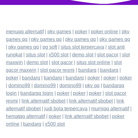
menuqq alternatif
|
pkv games
|
poker
|
poker online
|
pkv
games qq
|
pkv games qq
|
pkv games qq
|
pkv games qq
|
pkv games qq
|
pg soft
|
situs slot terpercaya
|
slot anti
rungkat
|
situs slot
|
x500 slot
|
demo slot
|
slot gacor
|
slot
maxwin
|
demo slot
|
slot gacor
|
situs slot online
|
slot
gacor maxwin
|
slot gacor resmi
|
bandarq
|
bandarq
|
poker
|
bandarq
|
bandarq
|
bandarq
|
poker
|
poker
|
poker
|
domino99
|
domino99
|
domino99
|
pkv qq
|
bandarqq
login
|
bandarqq login
|
poker
|
poker
|
poker
|
slot gacor
resmi
|
link alternatif sbobet
|
link alternatif sbobet
|
link
alternatif sbobet
|
judi bola terpercaya
|
murniqq alternatif
|
hematqq alternatif
|
poker
|
link alternatif sbobet
|
poker
online
|
bandarq
|
x500 slot