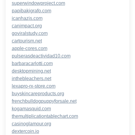
superwindowproject.com
papibakigrafo.com
icanhazjs.com
canimpact.org
goviralstudy.com
cartourism.net
apple-cores.com
pulserasdeactividad10.com
barbaracarlotti.com
desktopmining.net
inthebleachers.net
lexapro-rx-store.com
buyskincareproducts.org
frenchbulldogpuppyforsale.net
kogamasquid.com
themultiplicationtablechart.com
casinoglamour.org
dextercoin.io