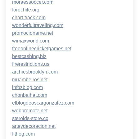
moraessoccer.com
forochile.org
chart-track.com
wonderfultraveling.com
promocioname.net
wimaxworld.com
freeonlinecricketgames.net
bestcashing.biz
firerestrictions.us
archiesbrooklyn.com
muambeiros.net
infozblog.com
chonbaihat.com
elblogdeoscargonzalez.com
webpromote.net
steroids-store.co
arteydecoracion.net
fithog.com