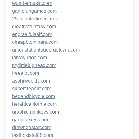
wundermusic.com
gamefungames.com
25-minute-timer.com
creativefuntask.com
engrsaifulsaif.com
cheapbtcminers.com
unionstationtogeorgetown.com
iamayudoc.com
mylittlebighead.com
freealot.com
asahiweekly.com
supercleanut.com
bedandbicycle.com
heraldcalifornia.com
graphicmonkeys.com
gamepixies.com
drawneastart.com
fasthokislot88.com