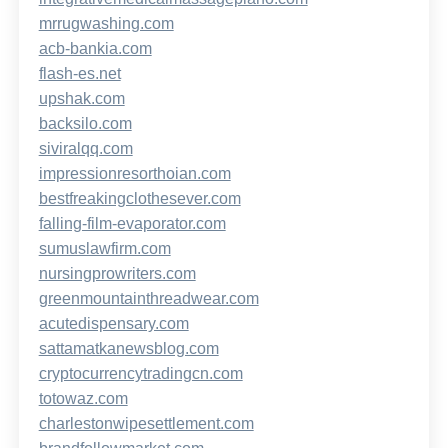
mrrugwashing.com
acb-bankia.com
flash-es.net
upshak.com
backsilo.com
siviralqq.com
impressionresorthoian.com
bestfreakingclothesever.com
falling-film-evaporator.com
sumuslawfirm.com
nursingprowriters.com
greenmountainthreadwear.com
acutedispensary.com
sattamatkanewsblog.com
cryptocurrencytradingcn.com
totowaz.com
charlestonwipesettlement.com