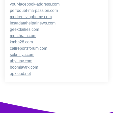
your-facebook-address.com
perroquet-ma-passion.com
modrenlivinghome.com
instadatahelpainews.com
geekdailies.com
merchrain.com
kmbb28.com
callreportsforum.com
sokmilya.com
abyluny.com
boomjavtrk.com
apklead.net