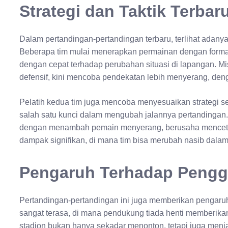
Strategi dan Taktik Terbar
Dalam pertandingan-pertandingan terbaru, terlihat adanya
Beberapa tim mulai menerapkan permainan dengan formas
dengan cepat terhadap perubahan situasi di lapangan. M
defensif, kini mencoba pendekatan lebih menyerang, den
Pelatih kedua tim juga mencoba menyesuaikan strategi 
salah satu kunci dalam mengubah jalannya pertandingan. K
dengan menambah pemain menyerang, berusaha mencetak
dampak signifikan, di mana tim bisa merubah nasib dalam
Pengaruh Terhadap Peng
Pertandingan-pertandingan ini juga memberikan pengaruh
sangat terasa, di mana pendukung tiada henti memberik
stadion bukan hanya sekadar menonton, tetapi juga menj