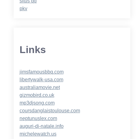
situs qq
pkv
Links
jimsfamousbbq.com
libertywalk-usa.com
australiamovie.net
gizmobird.co.uk
mp3djsong.com
coursdanglaistoulouse.com
neptunuslex.com
auguri-di-natale.info
michelewatch.us