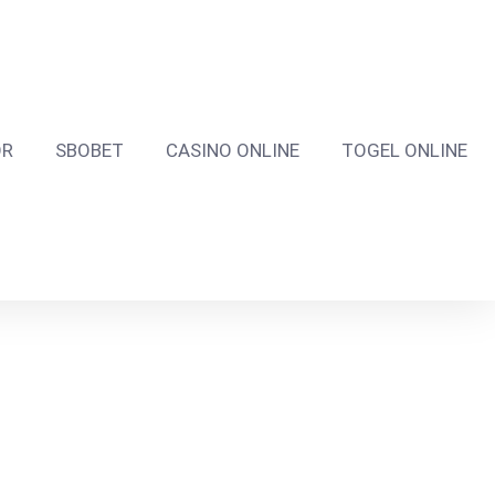
OR
SBOBET
CASINO ONLINE
TOGEL ONLINE