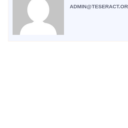
ADMIN@TESERACT.O