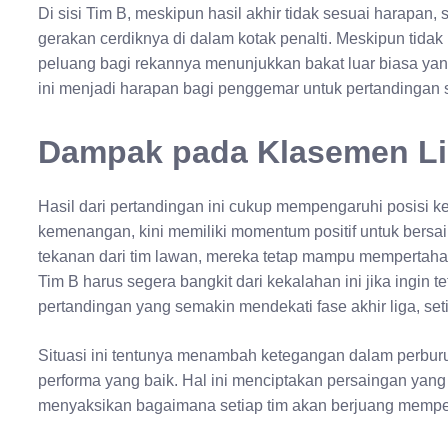
Di sisi Tim B, meskipun hasil akhir tidak sesuai harapan,
gerakan cerdiknya di dalam kotak penalti. Meskipun tidak
peluang bagi rekannya menunjukkan bakat luar biasa yang
ini menjadi harapan bagi penggemar untuk pertandingan 
Dampak pada Klasemen L
Hasil dari pertandingan ini cukup mempengaruhi posisi ke
kemenangan, kini memiliki momentum positif untuk bers
tekanan dari tim lawan, mereka tetap mampu mempertahan
Tim B harus segera bangkit dari kekalahan ini jika ingin 
pertandingan yang semakin mendekati fase akhir liga, set
Situasi ini tentunya menambah ketegangan dalam perburu
performa yang baik. Hal ini menciptakan persaingan ya
menyaksikan bagaimana setiap tim akan berjuang mempe