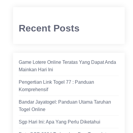
Recent Posts
Game Lotere Online Teratas Yang Dapat Anda
Mainkan Hari Ini
Pengertian Link Togel 77 : Panduan
Komprehensif
Bandar Jayatogel: Panduan Utama Taruhan
Togel Online
Sgp Hari Ini: Apa Yang Perlu Diketahui