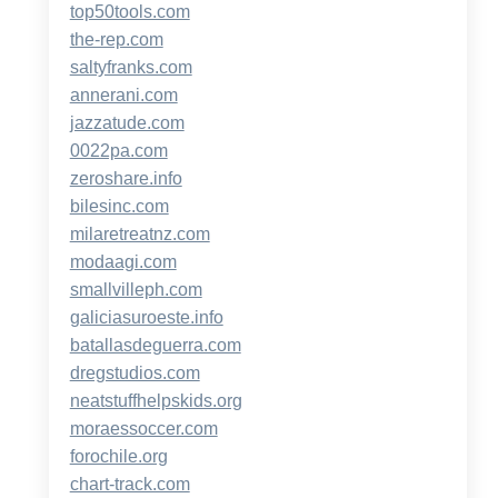
top50tools.com
the-rep.com
saltyfranks.com
annerani.com
jazzatude.com
0022pa.com
zeroshare.info
bilesinc.com
milaretreatnz.com
modaagi.com
smallvilleph.com
galiciasuroeste.info
batallasdeguerra.com
dregstudios.com
neatstuffhelpskids.org
moraessoccer.com
forochile.org
chart-track.com