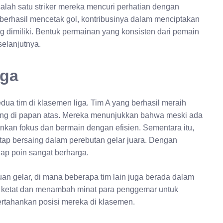
 salah satu striker mereka mencuri perhatian dengan
 berhasil mencetak gol, kontribusinya dalam menciptakan
 dimiliki. Bentuk permainan yang konsisten dari pemain
selanjutnya.
iga
dua tim di klasemen liga. Tim A yang berhasil meraih
aing di papan atas. Mereka menunjukkan bahwa meski ada
kan fokus dan bermain dengan efisien. Sementara itu,
tetap bersaing dalam perebutan gelar juara. Dengan
iap poin sangat berharga.
an gelar, di mana beberapa tim lain juga berada dalam
ng ketat dan menambah minat para penggemar untuk
rtahankan posisi mereka di klasemen.