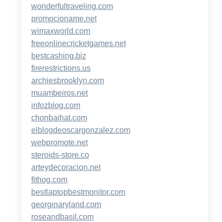
wonderfultraveling.com
promocioname.net
wimaxworld.com
freeonlinecricketgames.net
bestcashing.biz
firerestrictions.us
archiesbrooklyn.com
muambeiros.net
infozblog.com
chonbaihat.com
elblogdeoscargonzalez.com
webpromote.net
steroids-store.co
arteydecoracion.net
fithog.com
bestlaptopbestmonitor.com
georginaryland.com
roseandbasil.com