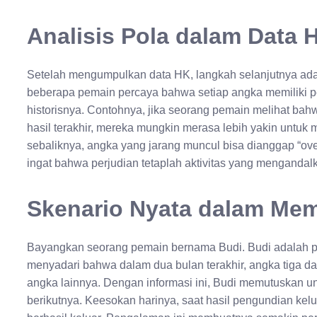
Analisis Pola dalam Data 
Setelah mengumpulkan data HK, langkah selanjutnya ada
beberapa pemain percaya bahwa setiap angka memiliki pe
historisnya. Contohnya, jika seorang pemain melihat bah
hasil terakhir, mereka mungkin merasa lebih yakin untuk m
sebaliknya, angka yang jarang muncul bisa dianggap “ove
ingat bahwa perjudian tetaplah aktivitas yang menganda
Skenario Nyata dalam Me
Bayangkan seorang pemain bernama Budi. Budi adalah pe
menyadari bahwa dalam dua bulan terakhir, angka tiga d
angka lainnya. Dengan informasi ini, Budi memutuskan 
berikutnya. Keesokan harinya, saat hasil pengundian kel