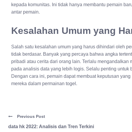
kepada komunitas. Ini tidak hanya membantu pemain baru
antar pemain.
Kesalahan Umum yang Har
Salah satu kesalahan umum yang harus dihindari oleh p
tidak berdasar. Banyak yang percaya bahwa angka tert
pribadi atau cerita dari orang lain. Terlalu mengandalk
pada analisis data yang lebih logis. Selalu penting untuk
Dengan cara ini, pemain dapat membuat keputusan yang l
mereka dalam permainan togel.
Previous Post
data hk 2022: Analisis dan Tren Terkini