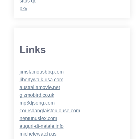
situs qq
pkv
Links
jimsfamousbbq.com
libertywalk-usa.com
australiamovie.net
gizmobird.co.uk
mp3djsong.com
coursdanglaistoulouse.com
neptunuslex.com
auguri-di-natale.info
michelewatch.us