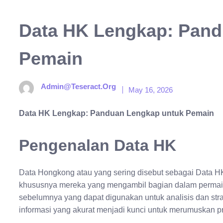
Data HK Lengkap: Pand
Pemain
Admin@teseract.org
May 16, 2026
Data HK Lengkap: Panduan Lengkap untuk Pemain
Pengenalan Data HK
Data Hongkong atau yang sering disebut sebagai Data HK
khususnya mereka yang mengambil bagian dalam permaina
sebelumnya yang dapat digunakan untuk analisis dan str
informasi yang akurat menjadi kunci untuk merumuskan pr