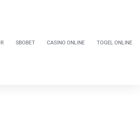
OR
SBOBET
CASINO ONLINE
TOGEL ONLINE