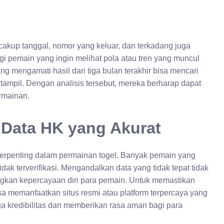
cakup tanggal, nomor yang keluar, dan terkadang juga
gi pemain yang ingin melihat pola atau tren yang muncul
ng mengamati hasil dari tiga bulan terakhir bisa mencari
tampil. Dengan analisis tersebut, mereka berharap dapat
rmainan.
Data HK yang Akurat
terpenting dalam permainan togel. Banyak pemain yang
tidak terverifikasi. Mengandalkan data yang tidak tepat tidak
ngkan kepercayaan diri para pemain. Untuk memastikan
a memanfaatkan situs resmi atau platform terpercaya yang
 kredibilitas dan memberikan rasa aman bagi para