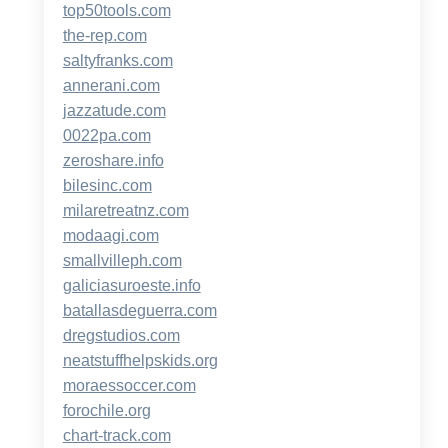
top50tools.com
the-rep.com
saltyfranks.com
annerani.com
jazzatude.com
0022pa.com
zeroshare.info
bilesinc.com
milaretreatnz.com
modaagi.com
smallvilleph.com
galiciasuroeste.info
batallasdeguerra.com
dregstudios.com
neatstuffhelpskids.org
moraessoccer.com
forochile.org
chart-track.com