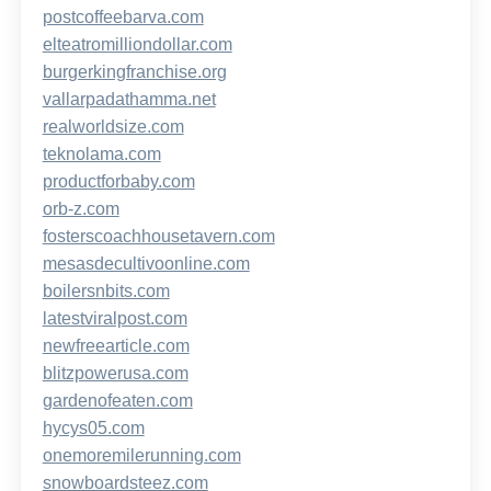
postcoffeebarva.com
elteatromilliondollar.com
burgerkingfranchise.org
vallarpadathamma.net
realworldsize.com
teknolama.com
productforbaby.com
orb-z.com
fosterscoachhousetavern.com
mesasdecultivoonline.com
boilersnbits.com
latestviralpost.com
newfreearticle.com
blitzpowerusa.com
gardenofeaten.com
hycys05.com
onemoremilerunning.com
snowboardsteez.com