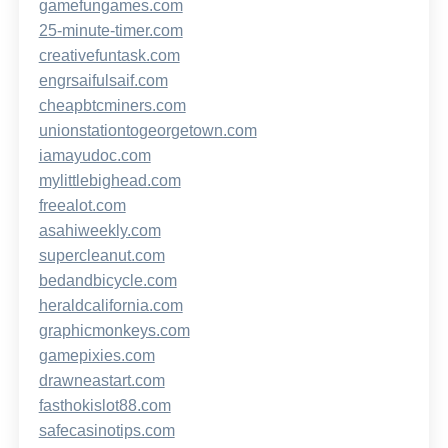
gamefungames.com
25-minute-timer.com
creativefuntask.com
engrsaifulsaif.com
cheapbtcminers.com
unionstationtogeorgetown.com
iamayudoc.com
mylittlebighead.com
freealot.com
asahiweekly.com
supercleanut.com
bedandbicycle.com
heraldcalifornia.com
graphicmonkeys.com
gamepixies.com
drawneastart.com
fasthokislot88.com
safecasinotips.com