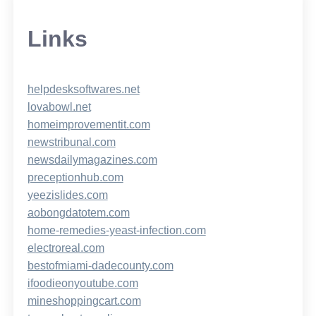
Links
helpdesksoftwares.net
lovabowl.net
homeimprovementit.com
newstribunal.com
newsdailymagazines.com
preceptionhub.com
yeezislides.com
aobongdatotem.com
home-remedies-yeast-infection.com
electroreal.com
bestofmiami-dadecounty.com
ifoodieonyoutube.com
mineshoppingcart.com