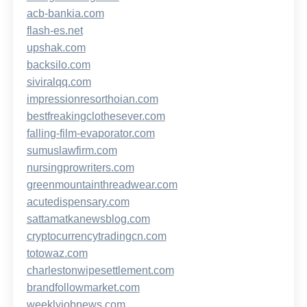
acb-bankia.com
flash-es.net
upshak.com
backsilo.com
siviralqq.com
impressionresorthoian.com
bestfreakingclothesever.com
falling-film-evaporator.com
sumuslawfirm.com
nursingprowriters.com
greenmountainthreadwear.com
acutedispensary.com
sattamatkanewsblog.com
cryptocurrencytradingcn.com
totowaz.com
charlestonwipesettlement.com
brandfollowmarket.com
weeklyjobnews.com