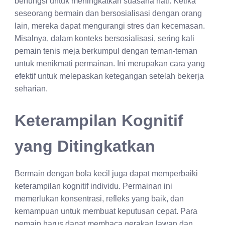
berfungsi untuk meningkatkan suasana hati. Ketika
seseorang bermain dan bersosialisasi dengan orang
lain, mereka dapat mengurangi stres dan kecemasan.
Misalnya, dalam konteks bersosialisasi, sering kali
pemain tenis meja berkumpul dengan teman-teman
untuk menikmati permainan. Ini merupakan cara yang
efektif untuk melepaskan ketegangan setelah bekerja
seharian.
Keterampilan Kognitif
yang Ditingkatkan
Bermain dengan bola kecil juga dapat memperbaiki
keterampilan kognitif individu. Permainan ini
memerlukan konsentrasi, refleks yang baik, dan
kemampuan untuk membuat keputusan cepat. Para
pemain harus dapat membaca gerakan lawan dan