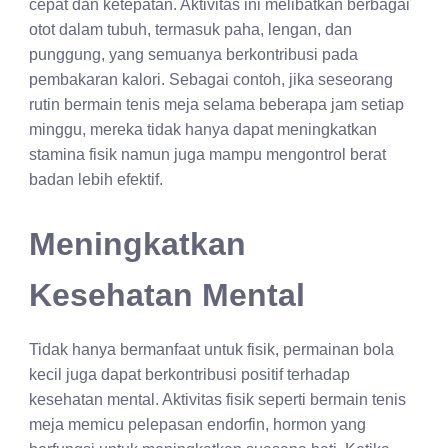
cepat dan ketepatan. Aktivitas ini melibatkan berbagai
otot dalam tubuh, termasuk paha, lengan, dan
punggung, yang semuanya berkontribusi pada
pembakaran kalori. Sebagai contoh, jika seseorang
rutin bermain tenis meja selama beberapa jam setiap
minggu, mereka tidak hanya dapat meningkatkan
stamina fisik namun juga mampu mengontrol berat
badan lebih efektif.
Meningkatkan
Kesehatan Mental
Tidak hanya bermanfaat untuk fisik, permainan bola
kecil juga dapat berkontribusi positif terhadap
kesehatan mental. Aktivitas fisik seperti bermain tenis
meja memicu pelepasan endorfin, hormon yang