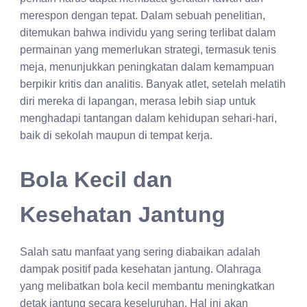
merespon dengan tepat. Dalam sebuah penelitian,
ditemukan bahwa individu yang sering terlibat dalam
permainan yang memerlukan strategi, termasuk tenis
meja, menunjukkan peningkatan dalam kemampuan
berpikir kritis dan analitis. Banyak atlet, setelah melatih
diri mereka di lapangan, merasa lebih siap untuk
menghadapi tantangan dalam kehidupan sehari-hari,
baik di sekolah maupun di tempat kerja.
Bola Kecil dan
Kesehatan Jantung
Salah satu manfaat yang sering diabaikan adalah
dampak positif pada kesehatan jantung. Olahraga
yang melibatkan bola kecil membantu meningkatkan
detak jantung secara keseluruhan. Hal ini akan