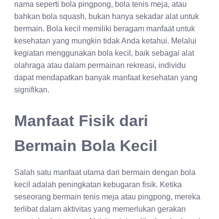
nama seperti bola pingpong, bola tenis meja, atau
bahkan bola squash, bukan hanya sekadar alat untuk
bermain. Bola kecil memiliki beragam manfaat untuk
kesehatan yang mungkin tidak Anda ketahui. Melalui
kegiatan menggunakan bola kecil, baik sebagai alat
olahraga atau dalam permainan rekreasi, individu
dapat mendapatkan banyak manfaat kesehatan yang
signifikan.
Manfaat Fisik dari
Bermain Bola Kecil
Salah satu manfaat utama dari bermain dengan bola
kecil adalah peningkatan kebugaran fisik. Ketika
seseorang bermain tenis meja atau pingpong, mereka
terlibat dalam aktivitas yang memerlukan gerakan