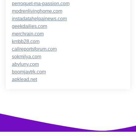
perroquet-ma-passion.com
modrenlivinghome.com
instadatahelpainews.com
geekdailies.com
merchrain.com
kmbb28.com
callreportsforum.com
sokmilya.com
abyluny.com
boomjavtrk.com
apklead.net