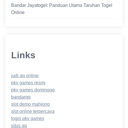
Bandar Jayatogel: Panduan Utama Taruhan Togel
Online
Links
judi qq online
pkv games resmi
pkv games dominoqq
bandarqq
slot demo mahjong
slot online terpercaya
login pkv games
situs qq