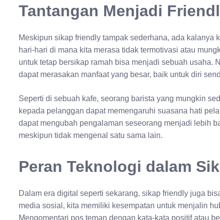
Tantangan Menjadi Friend
Meskipun sikap friendly tampak sederhana, ada kalanya
hari-hari di mana kita merasa tidak termotivasi atau mung
untuk tetap bersikap ramah bisa menjadi sebuah usaha. Nam
dapat merasakan manfaat yang besar, baik untuk diri send
Seperti di sebuah kafe, seorang barista yang mungkin sed
kepada pelanggan dapat memengaruhi suasana hati pela
dapat mengubah pengalaman seseorang menjadi lebih ba
meskipun tidak mengenal satu sama lain.
Peran Teknologi dalam Sik
Dalam era digital seperti sekarang, sikap friendly juga b
media sosial, kita memiliki kesempatan untuk menjalin h
Mengomentari pos teman dengan kata-kata positif atau 