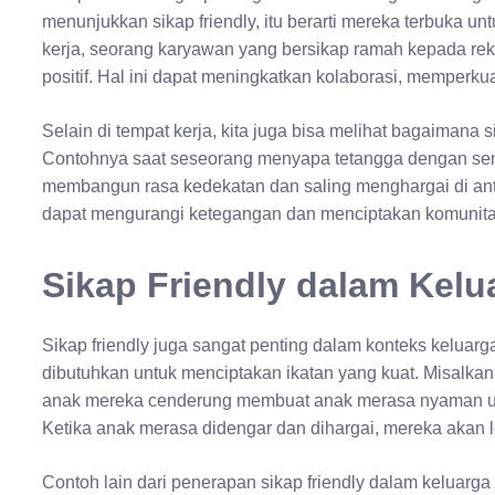
menunjukkan sikap friendly, itu berarti mereka terbuka un
kerja, seorang karyawan yang bersikap ramah kepada re
positif. Hal ini dapat meningkatkan kolaborasi, memperku
Selain di tempat kerja, kita juga bisa melihat bagaimana s
Contohnya saat seseorang menyapa tetangga dengan seny
membangun rasa kedekatan dan saling menghargai di antara
dapat mengurangi ketegangan dan menciptakan komunita
Sikap Friendly dalam Kelu
Sikap friendly juga sangat penting dalam konteks keluar
dibutuhkan untuk menciptakan ikatan yang kuat. Misalkan
anak mereka cenderung membuat anak merasa nyaman un
Ketika anak merasa didengar dan dihargai, mereka akan le
Contoh lain dari penerapan sikap friendly dalam keluarg