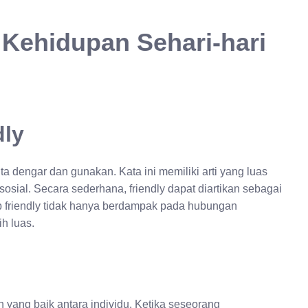
 Kehidupan Sehari-hari
dly
kita dengar dan gunakan. Kata ini memiliki arti yang luas
sial. Secara sederhana, friendly dapat diartikan sebagai
 friendly tidak hanya berdampak pada hubungan
ih luas.
ang baik antara individu. Ketika seseorang