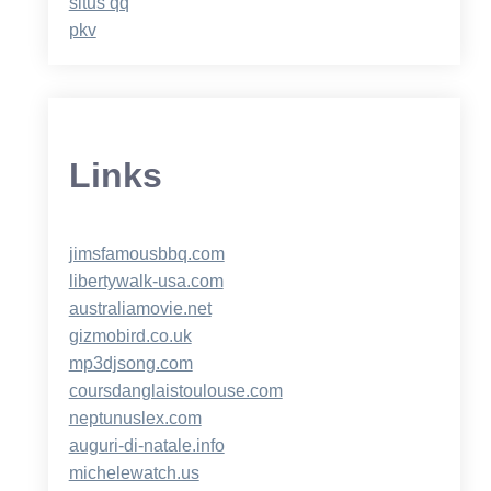
situs qq
pkv
Links
jimsfamousbbq.com
libertywalk-usa.com
australiamovie.net
gizmobird.co.uk
mp3djsong.com
coursdanglaistoulouse.com
neptunuslex.com
auguri-di-natale.info
michelewatch.us