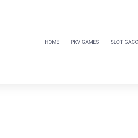
HOME
PKV GAMES
SLOT GAC